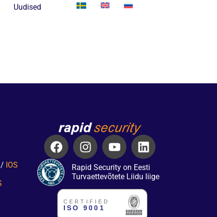
Uudised
/
IOS
Rapid Security on Eesti
Turvaettevõtete Liidu liige
S