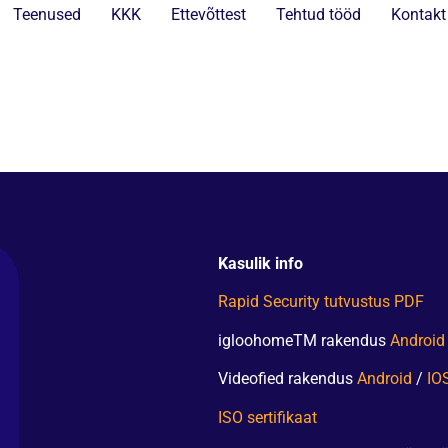
Teenused
KKK
Ettevõttest
Tehtud tööd
Kontakt
Kasulik info
Rapid Security tutvustus PDF
igloohomeTM rakendus
Android
Videofied rakendus
Android
/
IO
ISO sertifikaat