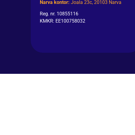
Narva kontor:
Joala 23c, 20103 Narva
Reg. nr. 10855116
KMKR: EE100758032