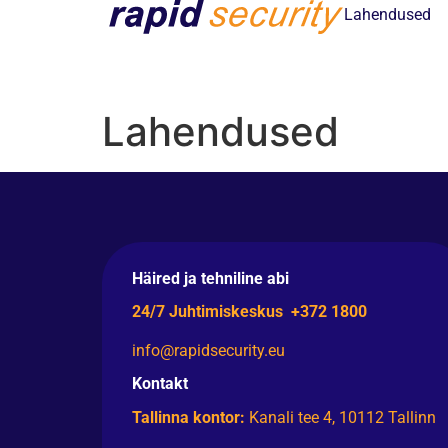
content
Lahendused
Lahendused
Häired ja tehniline abi
24/7 Juhtimiskeskus +372 1800
info@rapidsecurity.eu
Kontakt
Tallinna kontor:
Kanali tee 4, 10112 Tallinn